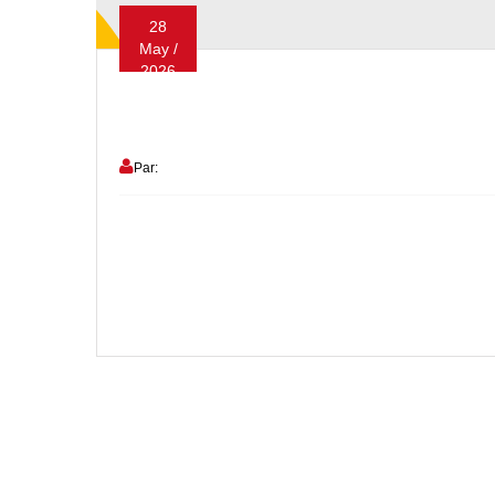
28
May /
2026
Par: