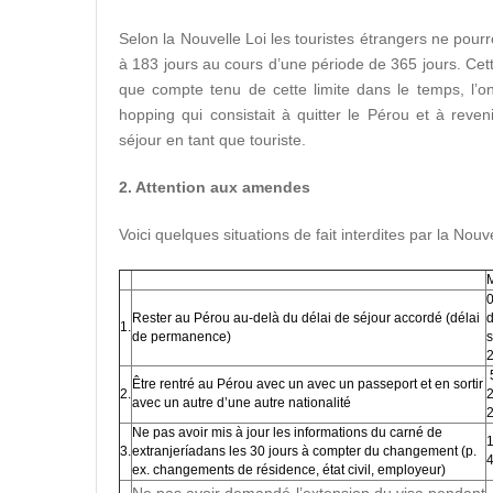
Selon la Nouvelle Loi les touristes étrangers ne pour
à 183 jours au cours d’une période de 365 jours. Cette
que compte tenu de cette limite dans le temps, l’o
hopping qui consistait à quitter le Pérou et à reven
séjour en tant que touriste.
2. Attention aux amendes
Voici quelques situations de fait interdites par la Nouv
0
Rester au Pérou au-delà du délai de séjour accordé (délai
d
1.
de permanence)
s
5
Être rentré au Pérou avec un avec un passeport et en sortir
2.
2
avec un autre d’une autre nationalité
Ne pas avoir mis à jour les informations du carné de
1
3.
extranjeríadans les 30 jours à compter du changement (p.
4
ex. changements de résidence, état civil, employeur)
Ne pas avoir demandé l’extension du visa pendant