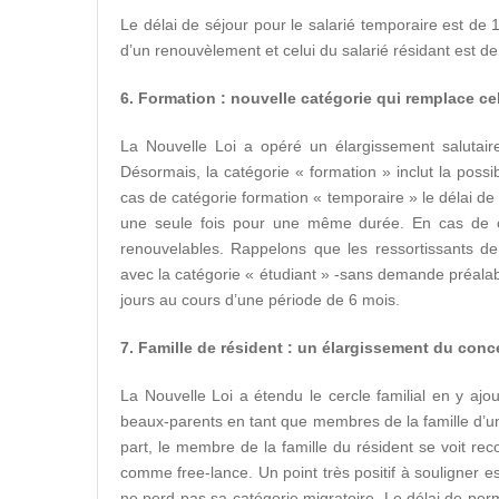
Le délai de séjour pour le salarié temporaire est de 
d’un renouvèlement et celui du salarié résidant est de 
6. Formation : nouvelle catégorie qui remplace cel
La Nouvelle Loi a opéré un élargissement salutaire
Désormais, la catégorie « formation » inclut la possib
cas de catégorie formation « temporaire » le délai d
une seule fois pour une même durée. En cas de cat
renouvelables. Rappelons que les ressortissants 
avec la catégorie « étudiant » -sans demande préala
jours au cours d’une période de 6 mois.
7. Famille de résident : un élargissement du conce
La Nouvelle Loi a étendu le cercle familial en y aj
beaux-parents en tant que membres de la famille d’u
part, le membre de la famille du résident se voit reco
comme free-lance. Un point très positif à souligner e
ne perd pas sa catégorie migratoire. Le délai de pe