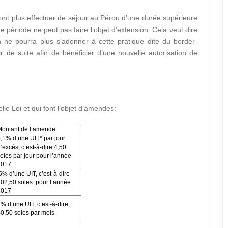
ront plus effectuer de séjour au Pérou d’une durée supérieure
 période ne peut pas faire l’objet d’extension. Cela veut dire
n ne pourra plus s’adonner à cette pratique dite du border-
ir de suite afin de bénéficier d’une nouvelle autorisation de
elle Loi et qui font l’objet d’amendes:
Montant de l’amende
,1% d’une UIT* par jour
’excès, c’est-à-dire 4,50
oles par jour pour l’année
2017
% d’une UIT, c’est-à-dire
02,50 soles pour l’année
2017
% d’une UIT, c’est-à-dire,
0,50 soles par mois