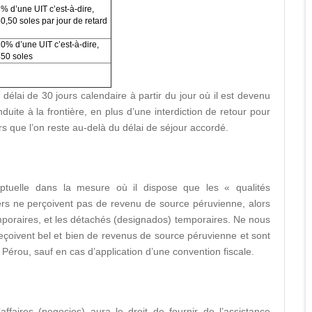
% d’une UIT c’est-à-dire,
0,50 soles par jour de retard
0% d’une UIT c’est-à-dire,
50 soles
 délai de 30 jours calendaire à partir du jour où il est devenu
nduite à la frontière, en plus d’une interdiction de retour pour
rs que l’on reste au-delà du délai de séjour accordé.
tuelle dans la mesure où il dispose que les « qualités
ers ne perçoivent pas de revenu de source péruvienne, alors
emporaires, et les détachés (designados) temporaires. Ne nous
reçoivent bel et bien de revenus de source péruvienne et sont
u Pérou, sauf en cas d’application d’une convention fiscale.
ffaires (negocios) aura le droit de fournir de l’assistance