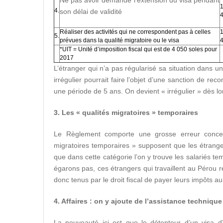
1
4.
son délai de validité
4
Réaliser des activités qui ne correspondent pas à celles
1
5.
prévues dans la qualité migratoire ou le visa
4
*UIT = Unité d’imposition fiscal qui est de 4 050 soles pour
2017
L’étranger qui n’a pas régularisé sa situation dans un
irrégulier pourrait faire l’objet d’une sanction de reco
une période de 5 ans. On devient « irrégulier » dès lo
3. Les « qualités migratoires » temporaires
Le Règlement comporte une grosse erreur concep
migratoires temporaires » supposent que les étrang
que dans cette catégorie l’on y trouve les salariés t
égarons pas, ces étrangers qui travaillent au Pérou 
donc tenus par le droit fiscal de payer leurs impôts a
4. Affaires : on y ajoute de l’assistance technique
La nouveauté ici est que le détenteur d’un visa d’a