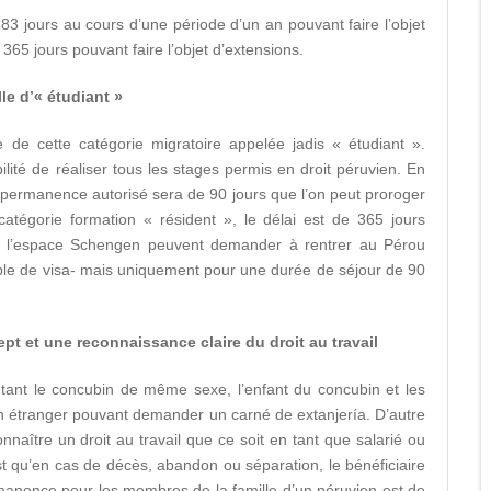
183 jours au cours d’une période d’un an pouvant faire l’objet
365 jours pouvant faire l’objet d’extensions.
le d’« étudiant »
 de cette catégorie migratoire appelée jadis « étudiant ».
ilité de réaliser tous les stages permis en droit péruvien. En
e permanence autorisé sera de 90 jours que l’on peut proroger
égorie formation « résident », le délai est de 365 jours
de l’espace Schengen peuvent demander à rentrer au Pérou
ble de visa- mais uniquement pour une durée de séjour de 90
pt et une reconnaissance claire du droit au travail
outant le concubin de même sexe, l’enfant du concubin et les
n étranger pouvant demander un carné de extanjería. D’autre
nnaître un droit au travail que ce soit en tant que salarié ou
st qu’en cas de décès, abandon ou séparation, le bénéficiaire
rmanence pour les membres de la famille d’un péruvien est de